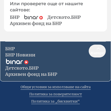
Или проверете още от нашите
сайтове:
БНР
Детското.БНР
Архивен фонд на БНР
БНР
Нагоре
БНР Новини
Детското.БНР
Архивен фонд на БНР
Общи условия за използване на сайта
Политика за поверителност
Политика за „бисквитки“