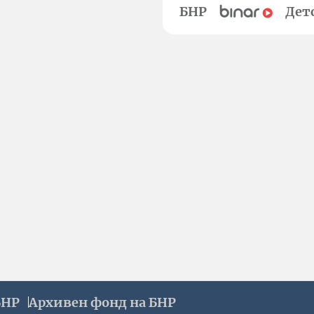
БНР
Дет
БНР
Архивен фонд на БНР