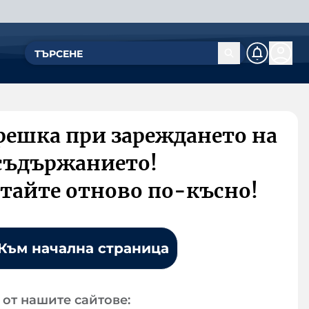
решка при зареждането на
съдържанието!
тайте отново по-късно!
Към начална страница
от нашите сайтове: