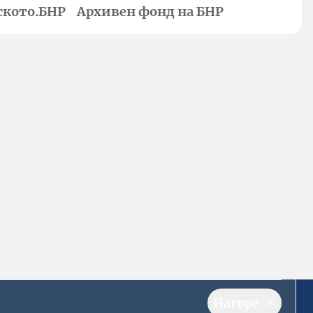
ското.БНР
Архивен фонд на БНР
Нагоре