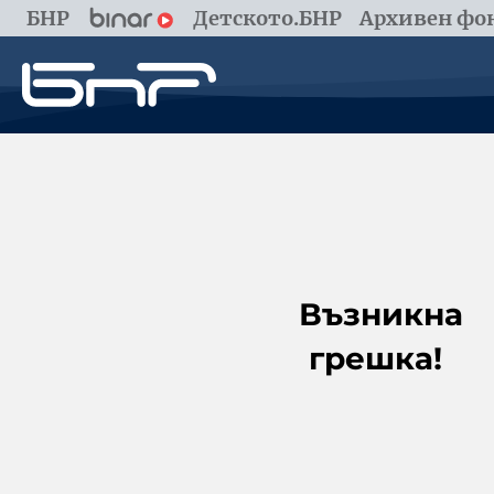
БНР
Детското.БНР
Архивен фон
Възникна
грешка!