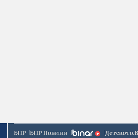
БНР
БНР Новини
Детското.