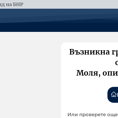
д на БНР
Възникна г
Моля, опи
Или проверете още 