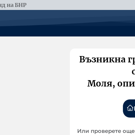
д на БНР
Възникна г
Моля, опи
Или проверете още 