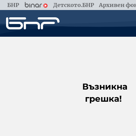
БНР
Детското.БНР
Архивен фон
Възникна
грешка!