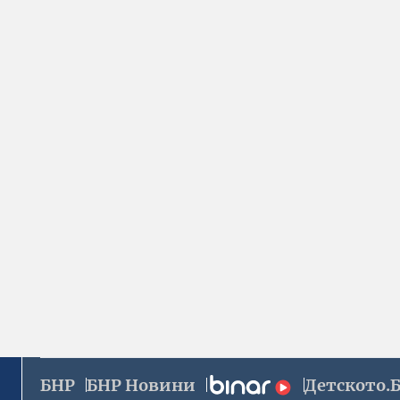
БНР
БНР Новини
Детското.