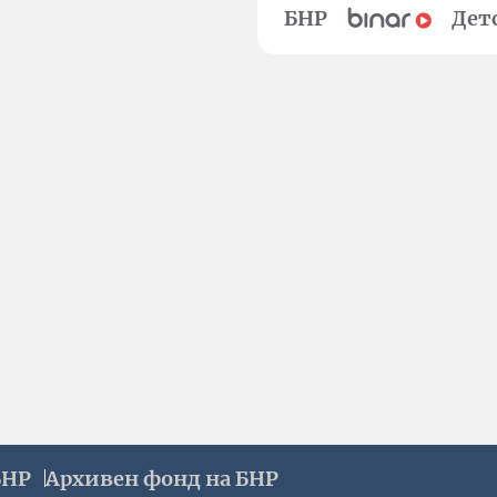
БНР
Дет
БНР
Архивен фонд на БНР