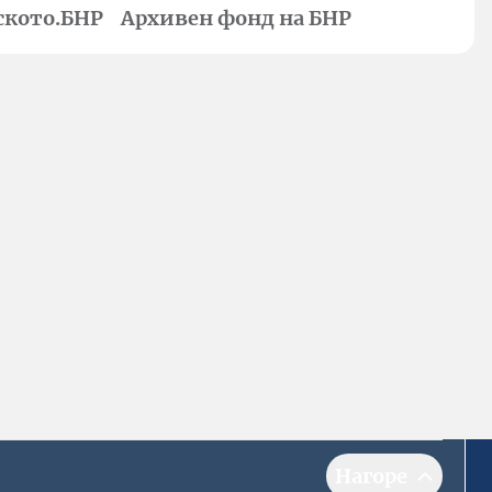
ското.БНР
Архивен фонд на БНР
Нагоре