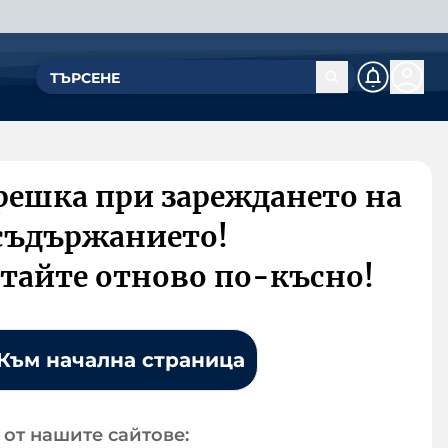
решка при зареждането на
съдържанието!
тайте отново по-късно!
Към начална страница
от нашите сайтове: