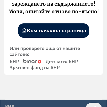
зареждането на съдържанието!
Моля, опитайте отново по-късно!
Към начална страница
Или проверете още от нашите
сайтове:
БНР
Детското.БНР
Архивен фонд на БНР
БНР