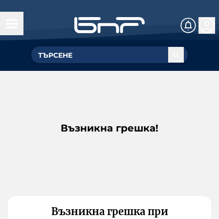
Възникна грешка!
Възникна грешка при