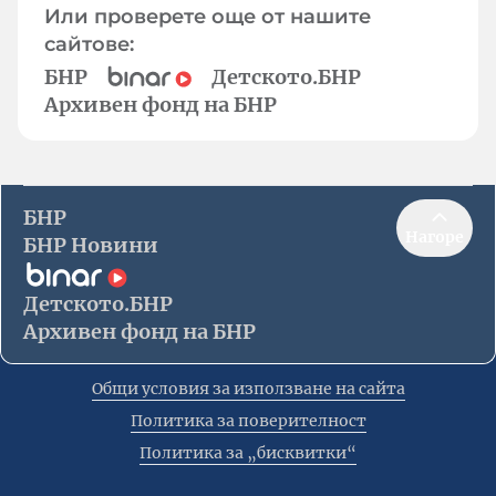
Или проверете още от нашите
сайтове:
БНР
Детското.БНР
Архивен фонд на БНР
БНР
Нагоре
БНР Новини
Детското.БНР
Архивен фонд на БНР
Общи условия за използване на сайта
Политика за поверителност
Политика за „бисквитки“