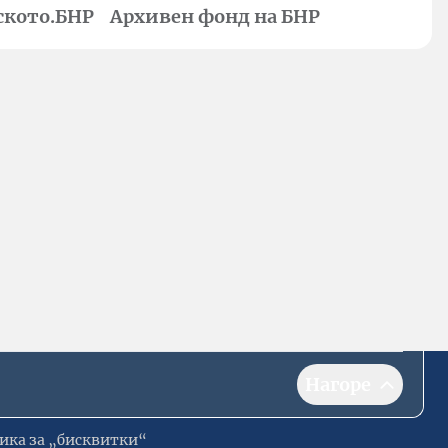
ското.БНР
Архивен фонд на БНР
Нагоре
ика за „бисквитки“