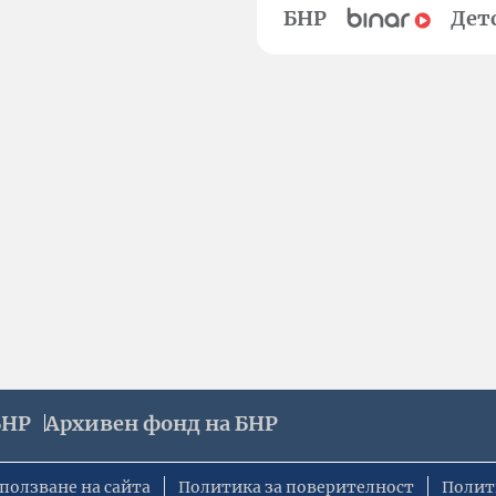
БНР
Дет
БНР
Архивен фонд на БНР
ползване на сайта
Политика за поверителност
Полит