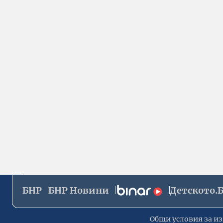
БНР
БНР Новини
Детското.
Общи условия за из