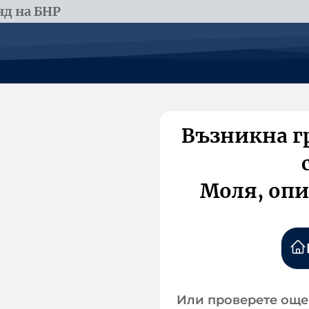
д на БНР
Възникна г
Моля, опи
Или проверете още 