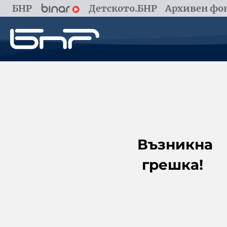
БНР
Детското.БНР
Архивен фон
Възникна
грешка!