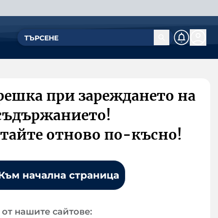
решка при зареждането на
съдържанието!
тайте отново по-късно!
Към начална страница
от нашите сайтове: