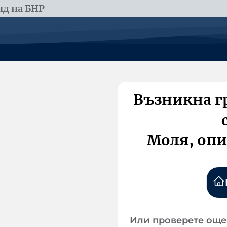
д на БНР
Възникна г
Моля, опи
Или проверете още 