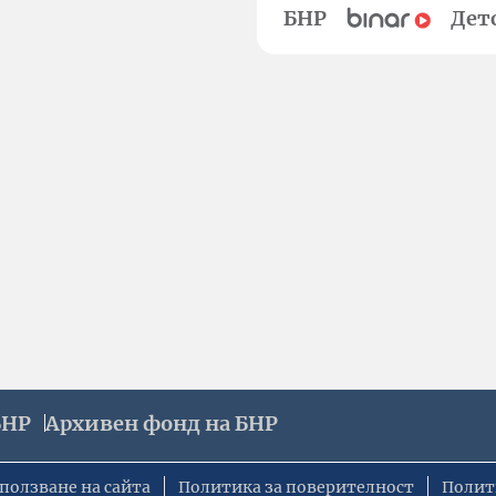
БНР
Дет
БНР
Архивен фонд на БНР
ползване на сайта
Политика за поверителност
Полит