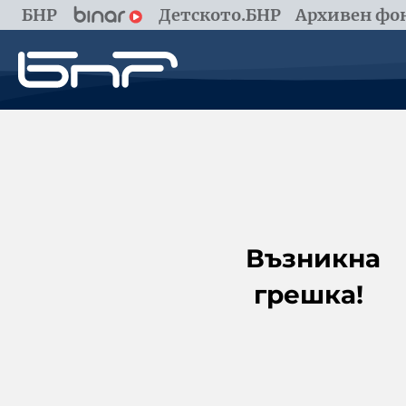
БНР
Детското.БНР
Архивен фон
Възникна
грешка!