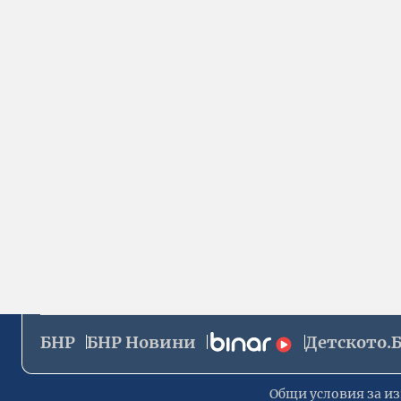
БНР
БНР Новини
Детското.
Общи условия за из