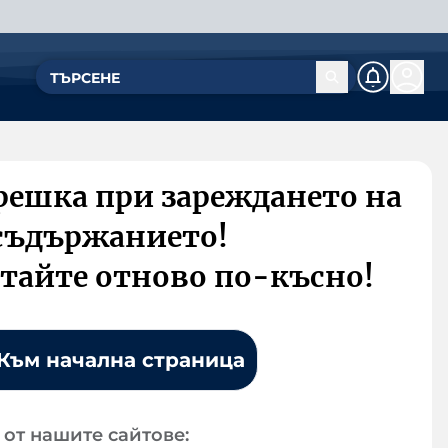
решка при зареждането на
съдържанието!
тайте отново по-късно!
Към начална страница
от нашите сайтове: