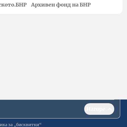
ското.БНР
Архивен фонд на БНР
Нагоре
ика за „бисквитки“