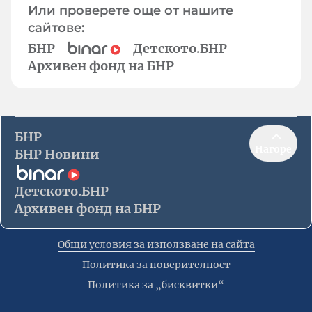
Или проверете още от нашите
сайтове:
БНР
Детското.БНР
Архивен фонд на БНР
БНР
Нагоре
БНР Новини
Детското.БНР
Архивен фонд на БНР
Общи условия за използване на сайта
Политика за поверителност
Политика за „бисквитки“