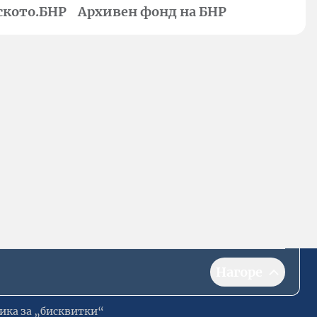
ското.БНР
Архивен фонд на БНР
Нагоре
ика за „бисквитки“