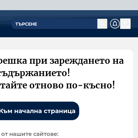
решка при зареждането на
съдържанието!
тайте отново по-късно!
Към начална страница
от нашите сайтове: