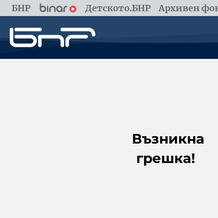
БНР
Детското.БНР
Архивен фон
Възникна
грешка!