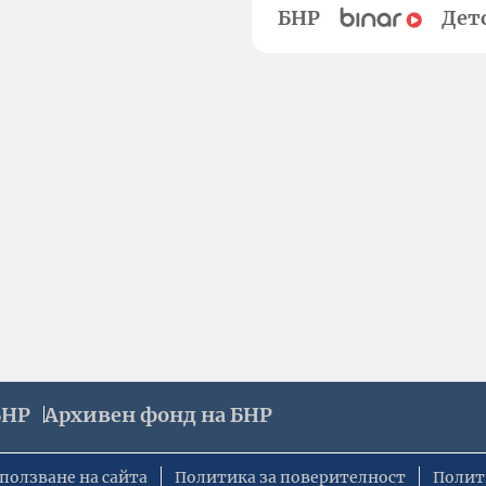
БНР
Дет
БНР
Архивен фонд на БНР
ползване на сайта
Политика за поверителност
Полит