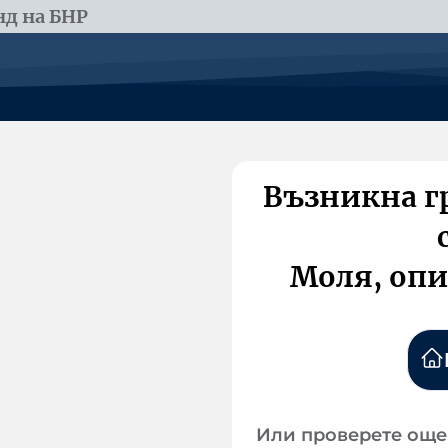
д на БНР
Възникна г
Моля, опи
Или проверете още 