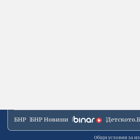
БНР
БНР Новини
Детското.
Общи условия за из