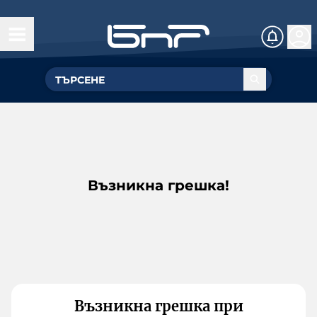
Възникна грешка!
Възникна грешка при