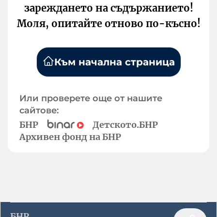
зареждането на съдържанието!
Моля, опитайте отново по-късно!
Към начална страница
Или проверете още от нашите
сайтове:
БНР
Детското.БНР
Архивен фонд на БНР
БНР