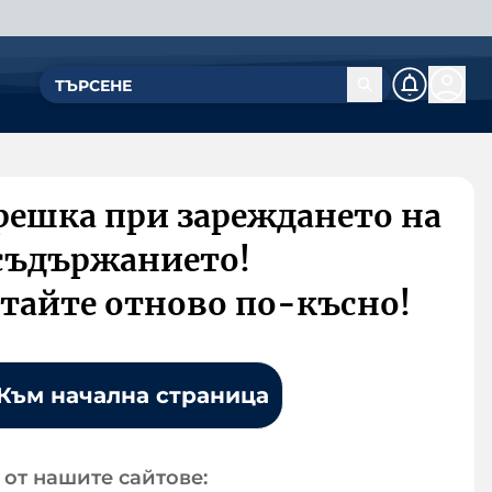
решка при зареждането на
съдържанието!
тайте отново по-късно!
Към начална страница
от нашите сайтове: