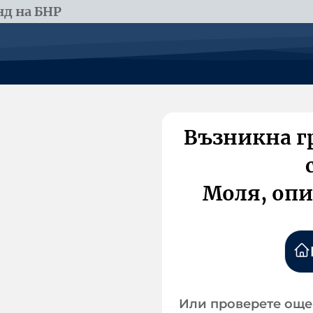
д на БНР
Възникна г
Моля, опи
Или проверете още 