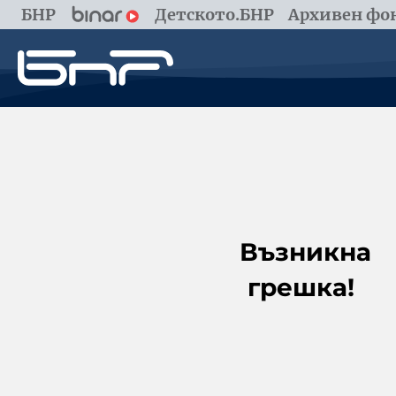
БНР
Детското.БНР
Архивен фон
Възникна
грешка!