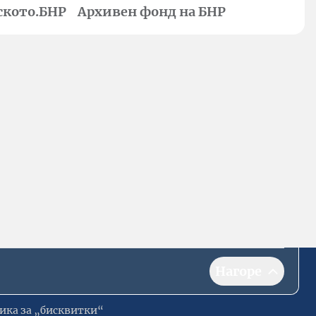
ското.БНР
Архивен фонд на БНР
Нагоре
ика за „бисквитки“