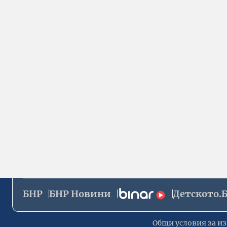
БНР
БНР Новини
Детското.
Общи условия за из