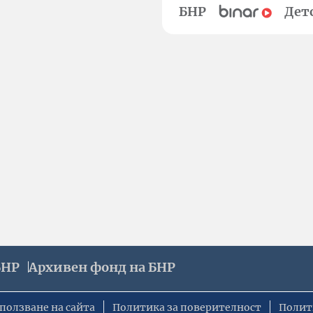
БНР
Дет
БНР
Архивен фонд на БНР
ползване на сайта
Политика за поверителност
Полит