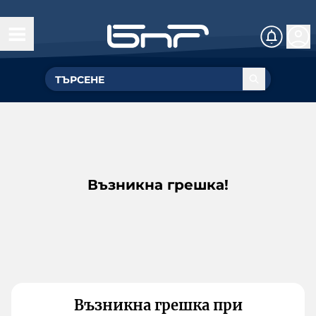
Възникна грешка!
Възникна грешка при