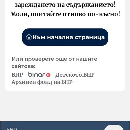
зареждането на съдържанието!
Моля, опитайте отново по-късно!
Към начална страница
Или проверете още от нашите
сайтове:
БНР
Детското.БНР
Архивен фонд на БНР
БНР