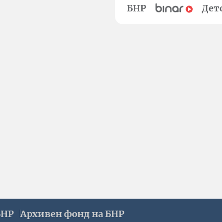
БНР
Дет
БНР
Архивен фонд на БНР