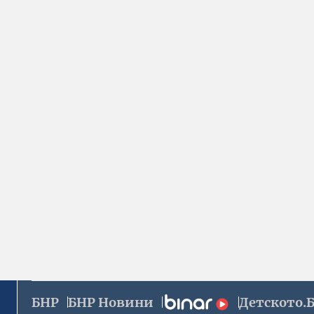
БНР
БНР Новини
Детското.