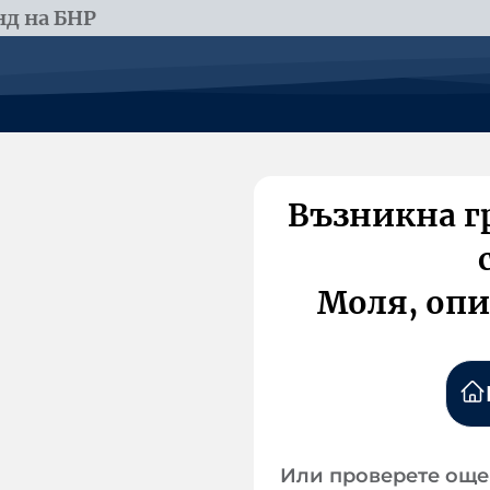
д на БНР
Възникна г
Моля, опи
Или проверете още 