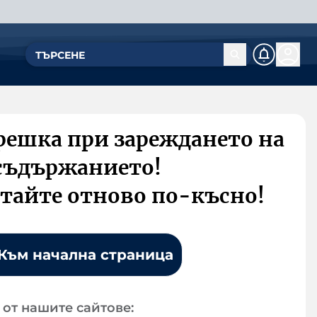
решка при зареждането на
съдържанието!
тайте отново по-късно!
Към начална страница
от нашите сайтове: