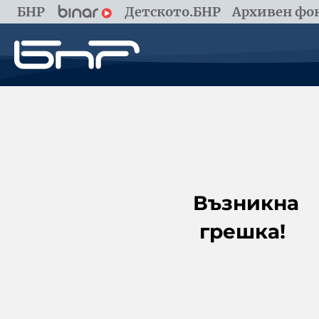
БНР
Детското.БНР
Архивен фон
Възникна
грешка!