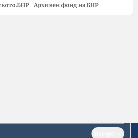
ското.БНР
Архивен фонд на БНР
Нагоре