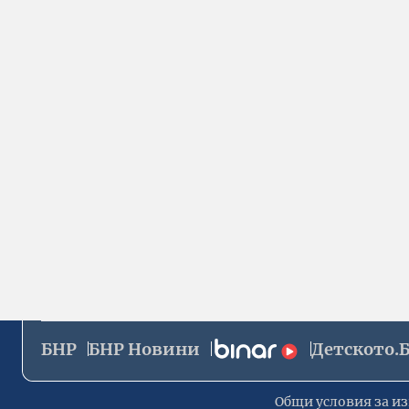
БНР
БНР Новини
Детското.
Общи условия за из