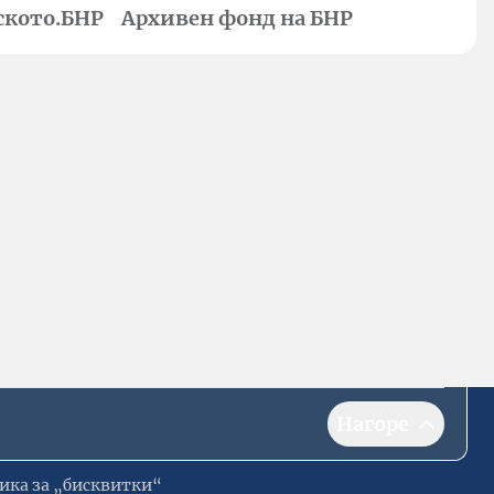
ското.БНР
Архивен фонд на БНР
Нагоре
ика за „бисквитки“