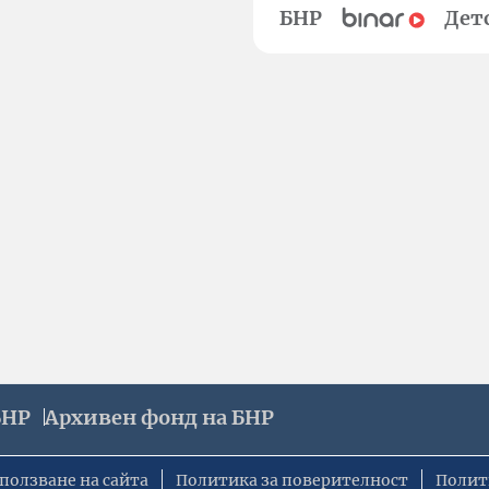
БНР
Дет
БНР
Архивен фонд на БНР
ползване на сайта
Политика за поверителност
Полит