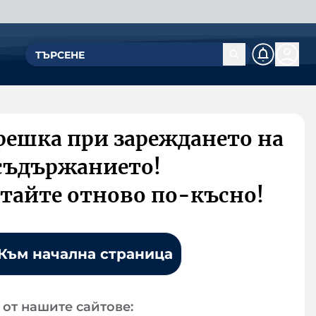
решка при зареждането на
съдържанието!
тайте отново по-късно!
Към начална страница
от нашите сайтове: