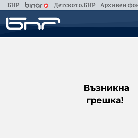
БНР
Детското.БНР
Архивен фон
Възникна
грешка!