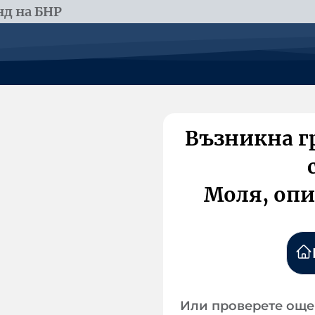
д на БНР
Възникна г
Моля, опи
Или проверете още 