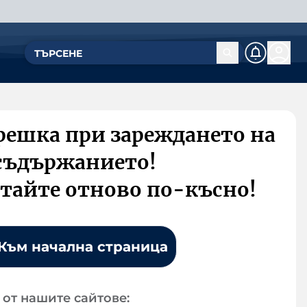
решка при зареждането на
съдържанието!
тайте отново по-късно!
Към начална страница
от нашите сайтове: