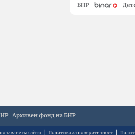
БНР
Дет
БНР
Архивен фонд на БНР
ползване на сайта
Политика за поверителност
Полит