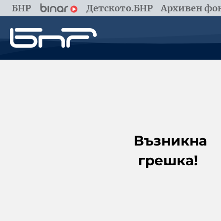
БНР
Детското.БНР
Архивен фон
Възникна
грешка!