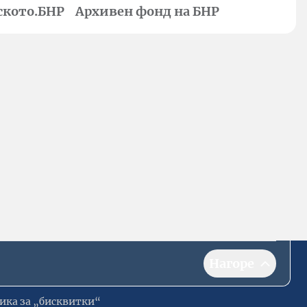
ското.БНР
Архивен фонд на БНР
Нагоре
ика за „бисквитки“