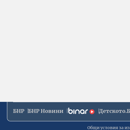
БНР
БНР Новини
Детското.
Общи условия за из