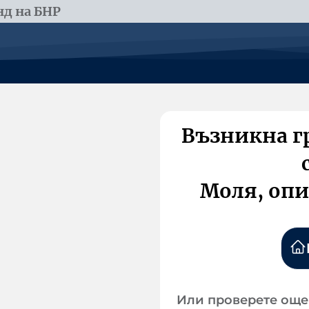
д на БНР
Възникна г
Моля, опи
Или проверете още 