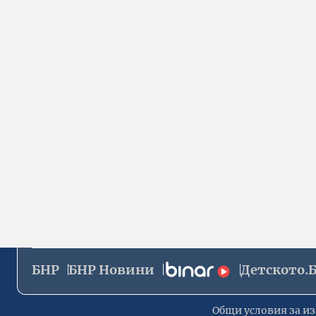
БНР
БНР Новини
Детското.
Общи условия за из