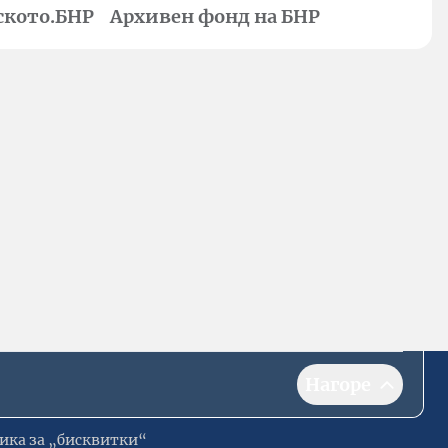
ското.БНР
Архивен фонд на БНР
Нагоре
ика за „бисквитки“