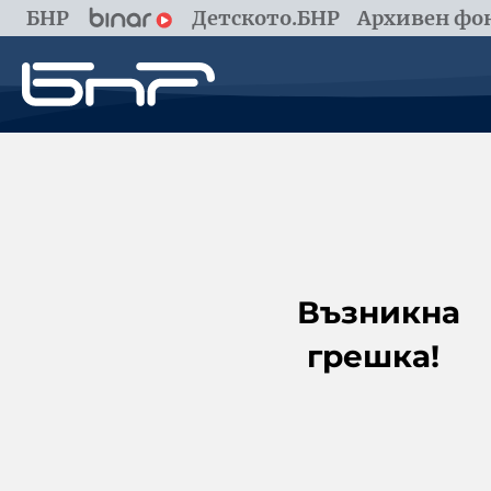
БНР
Детското.БНР
Архивен фон
Възникна
грешка!