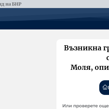
д на БНР
Възникна г
Моля, опи
Или проверете още 