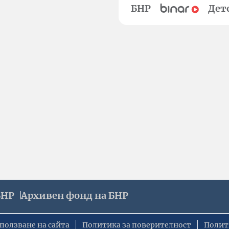
БНР
Дет
БНР
Архивен фонд на БНР
ползване на сайта
Политика за поверителност
Полит