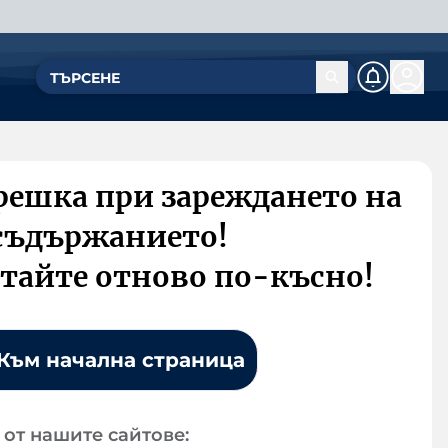
решка при зареждането на
съдържанието!
тайте отново по-късно!
Към начална страница
от нашите сайтове: