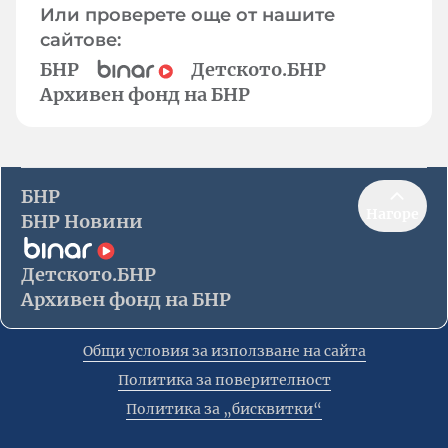
Или проверете още от нашите
сайтове:
БНР
Детското.БНР
Архивен фонд на БНР
БНР
Нагоре
БНР Новини
Детското.БНР
Архивен фонд на БНР
Общи условия за използване на сайта
Политика за поверителност
Политика за „бисквитки“