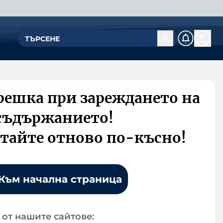
решка при зареждането на
съдържанието!
тайте отново по-късно!
Към начална страница
от нашите сайтове: