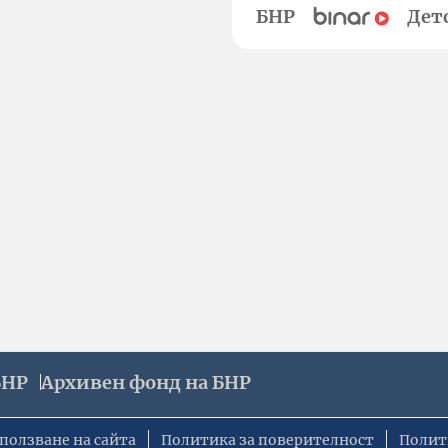
БНР
Дет
БНР
Архивен фонд на БНР
ползване на сайта
Политика за поверителност
Полит