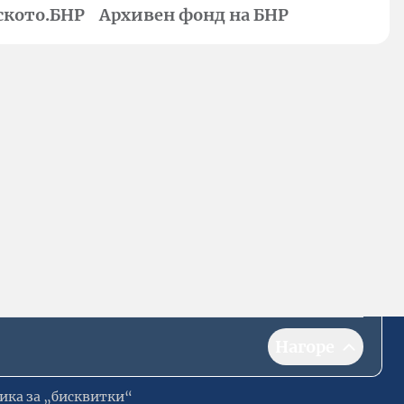
ското.БНР
Архивен фонд на БНР
Нагоре
ика за „бисквитки“