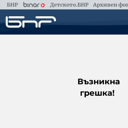
БНР
Детското.БНР
Архивен фон
Възникна
грешка!