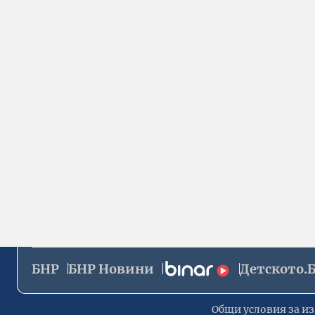
БНР
БНР Новини
Детското.
Общи условия за из