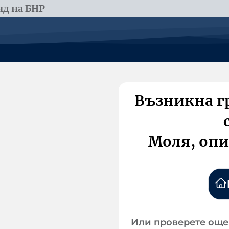
д на БНР
Възникна г
Моля, опи
Или проверете още 