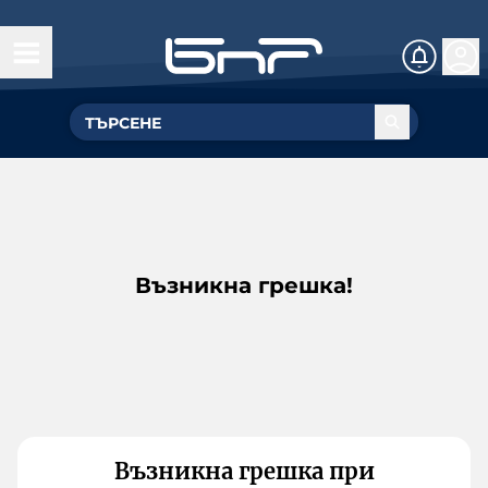
Възникна грешка!
Възникна грешка при