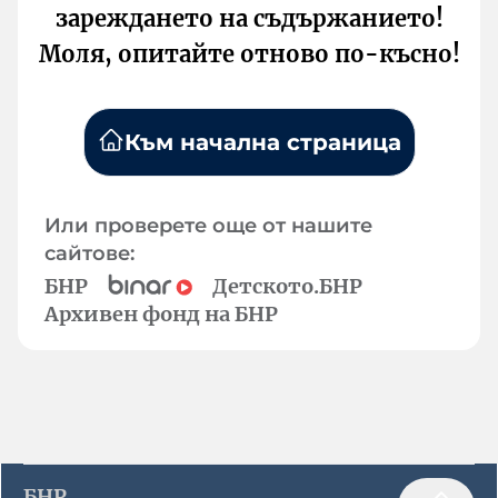
зареждането на съдържанието!
Моля, опитайте отново по-късно!
Към начална страница
Или проверете още от нашите
сайтове:
БНР
Детското.БНР
Архивен фонд на БНР
БНР