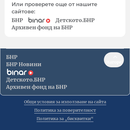
Или проверете още от нашите
сайтове:
БНР
Детското.БНР
Архивен фонд на БНР
БНР
Нагоре
БНР Новини
Детското.БНР
Архивен фонд на БНР
Общи условия за използване на сайта
Политика за поверителност
Политика за „бисквитки“