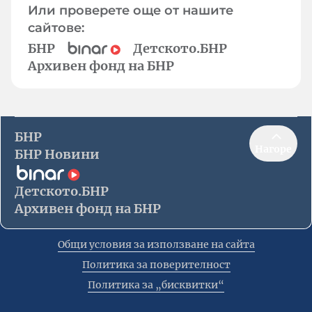
Или проверете още от нашите
сайтове:
БНР
Детското.БНР
Архивен фонд на БНР
БНР
Нагоре
БНР Новини
Детското.БНР
Архивен фонд на БНР
Общи условия за използване на сайта
Политика за поверителност
Политика за „бисквитки“