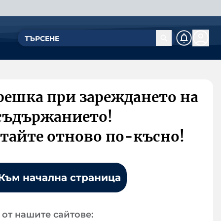
решка при зареждането на
съдържанието!
тайте отново по-късно!
Към начална страница
от нашите сайтове: