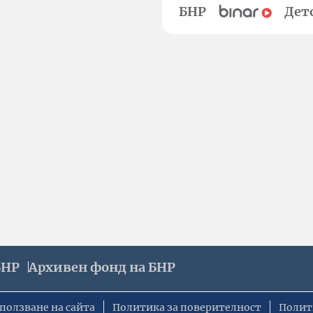
БНР
Дет
БНР
Архивен фонд на БНР
ползване на сайта
Политика за поверителност
Полит