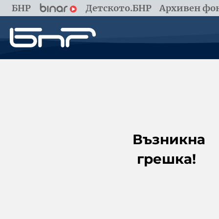
БНР
Детското.БНР
Архивен фон
Възникна
грешка!