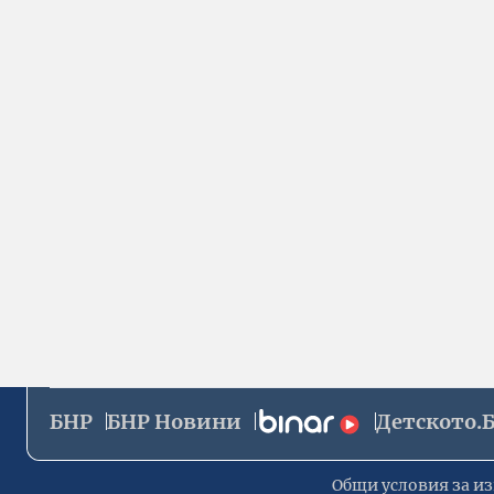
БНР
БНР Новини
Детското.
Общи условия за из