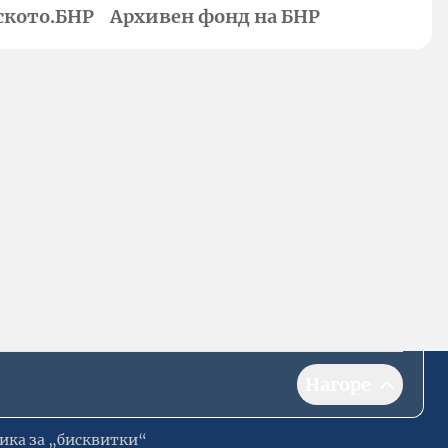
ското.БНР
Архивен фонд на БНР
Нагоре
ика за „бисквитки“