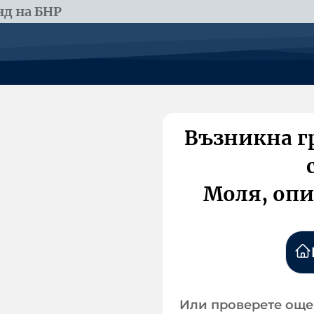
д на БНР
Възникна г
Моля, опи
Или проверете още 