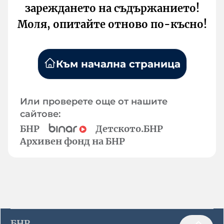
зареждането на съдържанието!
Моля, опитайте отново по-късно!
Към начална страница
Или проверете още от нашите
сайтове:
БНР
Детското.БНР
Архивен фонд на БНР
БНР