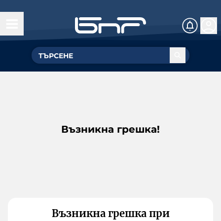
Възникна грешка!
Възникна грешка при