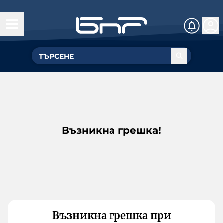
Възникна грешка!
Възникна грешка при