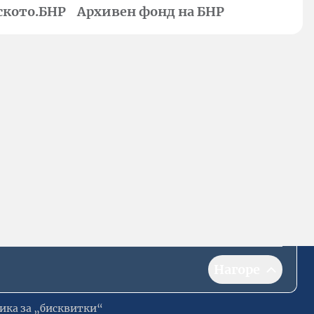
ското.БНР
Архивен фонд на БНР
Нагоре
ика за „бисквитки“