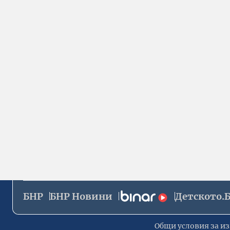
БНР
БНР Новини
Детското.
Общи условия за из