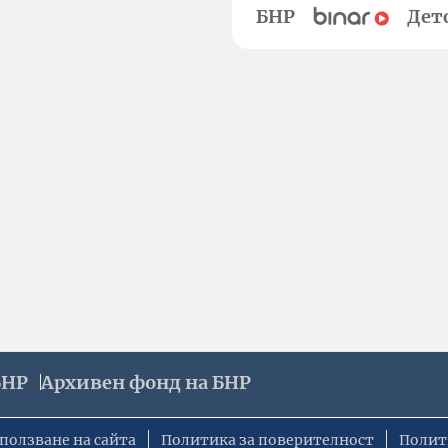
БНР
Дет
БНР
Архивен фонд на БНР
ползване на сайта
Политика за поверителност
Полит