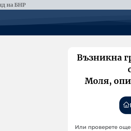
д на БНР
Възникна г
Моля, опи
Или проверете още 