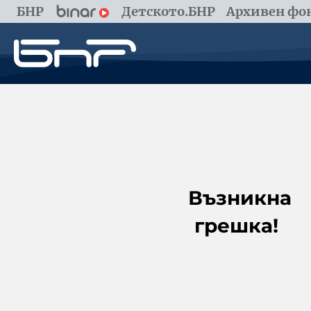
БНР
Детското.БНР
Архивен фон
Възникна
грешка!