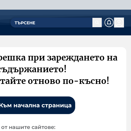
решка при зареждането на
съдържанието!
тайте отново по-късно!
Към начална страница
от нашите сайтове: