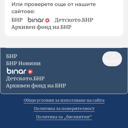
Или проверете още от нашите
сайтове:
БНР
Детското.БНР
Архивен фонд на БНР
БНР
Нагоре
БНР Новини
Детското.БНР
Архивен фонд на БНР
Общи условия за използване на сайта
Политика за поверителност
Политика за „бисквитки“