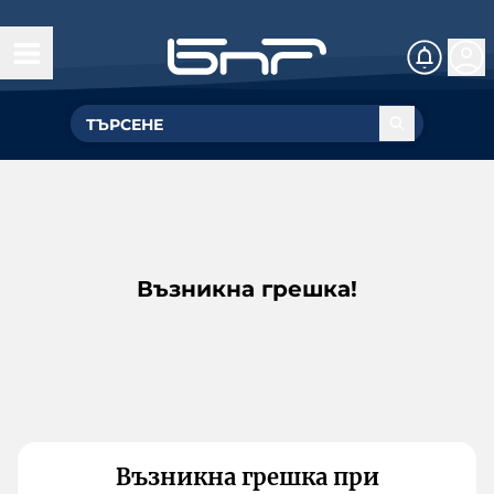
Възникна грешка!
Възникна грешка при