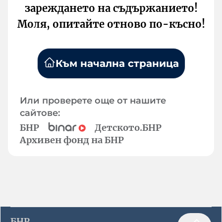
зареждането на съдържанието!
Моля, опитайте отново по-късно!
Към начална страница
Или проверете още от нашите
сайтове:
БНР
Детското.БНР
Архивен фонд на БНР
БНР