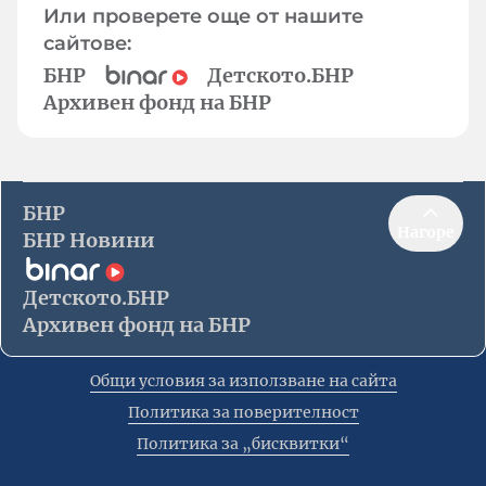
Или проверете още от нашите
сайтове:
БНР
Детското.БНР
Архивен фонд на БНР
БНР
Нагоре
БНР Новини
Детското.БНР
Архивен фонд на БНР
Общи условия за използване на сайта
Политика за поверителност
Политика за „бисквитки“