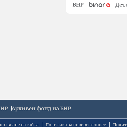
БНР
Дет
БНР
Архивен фонд на БНР
ползване на сайта
Политика за поверителност
Полит