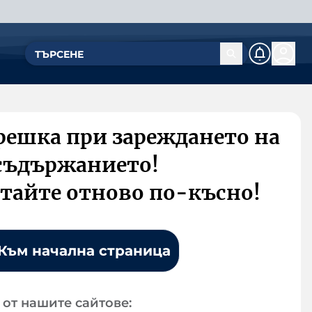
решка при зареждането на
съдържанието!
тайте отново по-късно!
Към начална страница
от нашите сайтове: