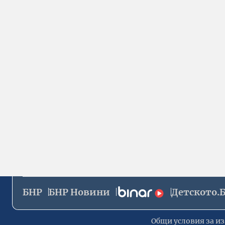
БНР
БНР Новини
Детското.
Общи условия за из