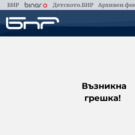
БНР
Детското.БНР
Архивен фон
Възникна
грешка!