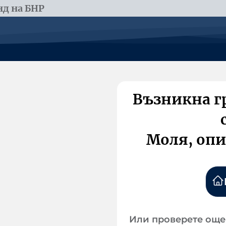
д на БНР
Възникна г
Моля, опи
Или проверете още 