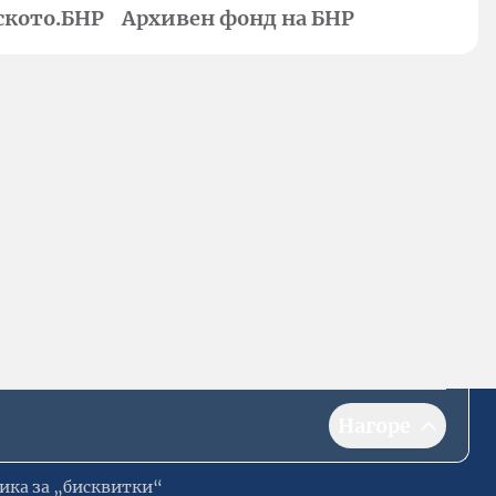
ското.БНР
Архивен фонд на БНР
Нагоре
ика за „бисквитки“