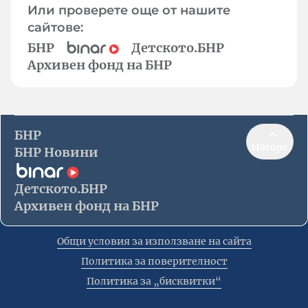
Или проверете още от нашите
сайтове:
БНР
Детското.БНР
Архивен фонд на БНР
БНР
Нагоре
БНР Новини
Детското.БНР
Архивен фонд на БНР
Общи условия за използване на сайта
Политика за поверителност
Политика за „бисквитки“