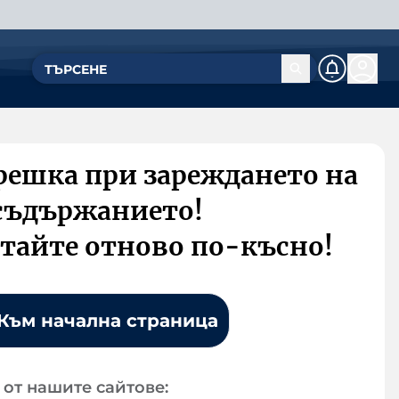
решка при зареждането на
съдържанието!
тайте отново по-късно!
Към начална страница
от нашите сайтове: