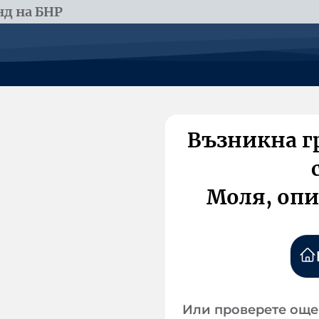
д на БНР
Възникна г
Моля, опи
Или проверете още 