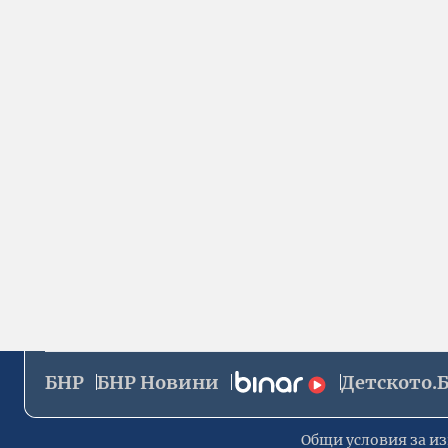
БНР
БНР Новини
Детското.
Общи условия за из