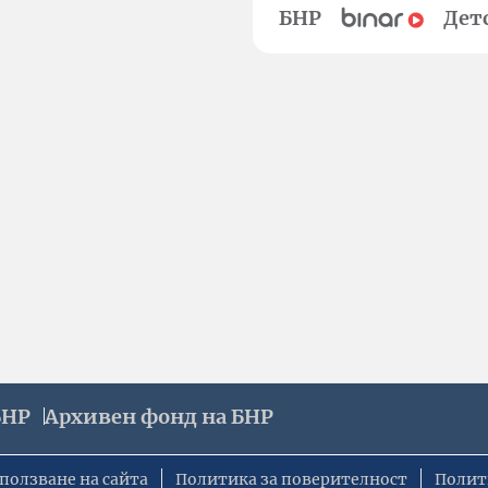
БНР
Дет
БНР
Архивен фонд на БНР
ползване на сайта
Политика за поверителност
Полит