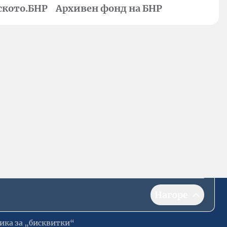
ското.БНР
Архивен фонд на БНР
Нагоре
ика за „бисквитки“