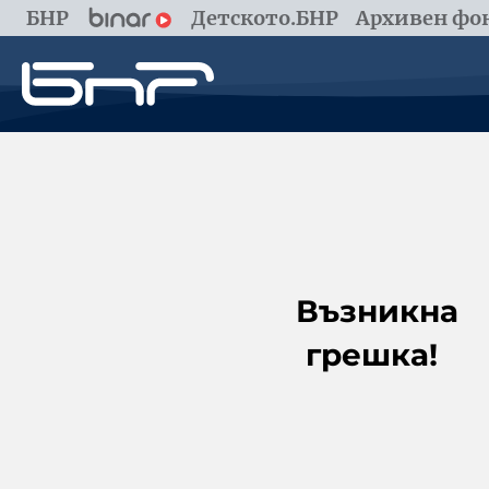
БНР
Детското.БНР
Архивен фон
Възникна
грешка!