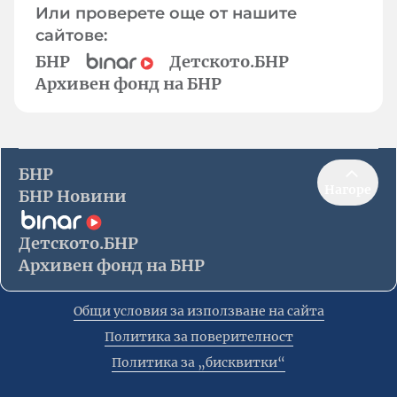
Или проверете още от нашите
сайтове:
БНР
Детското.БНР
Архивен фонд на БНР
БНР
Нагоре
БНР Новини
Детското.БНР
Архивен фонд на БНР
Общи условия за използване на сайта
Политика за поверителност
Политика за „бисквитки“