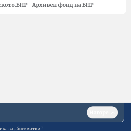
ското.БНР
Архивен фонд на БНР
Нагоре
ика за „бисквитки“