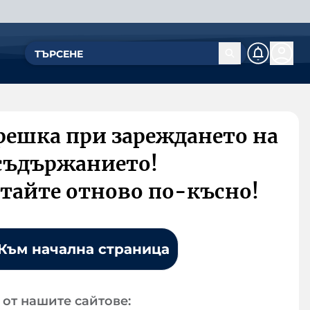
решка при зареждането на
съдържанието!
тайте отново по-късно!
Към начална страница
от нашите сайтове: