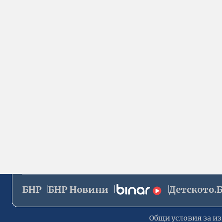
БНР
БНР Новини
Детското.
Общи условия за из