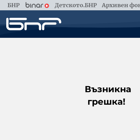
БНР
Детското.БНР
Архивен фон
Възникна
грешка!