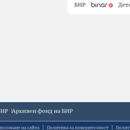
БНР
Дет
БНР
Архивен фонд на БНР
ползване на сайта
Политика за поверителност
Полит