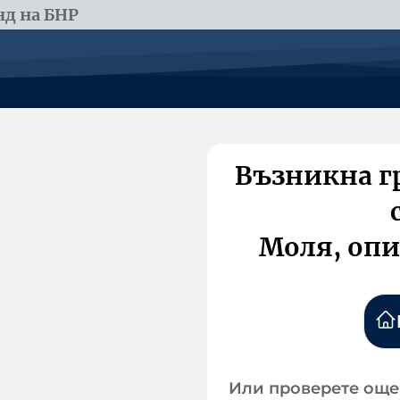
д на БНР
Възникна г
Моля, опи
Или проверете още 