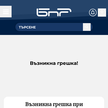
Възникна грешка!
Възникна грешка при