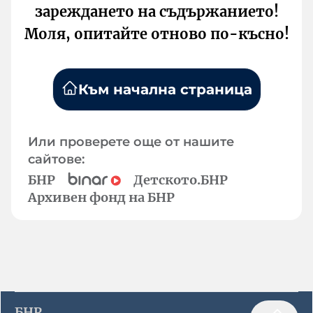
зареждането на съдържанието!
Моля, опитайте отново по-късно!
Към начална страница
Или проверете още от нашите
сайтове:
БНР
Детското.БНР
Архивен фонд на БНР
БНР