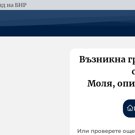
д на БНР
Възникна г
Моля, опи
Или проверете още 