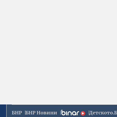
БНР
БНР Новини
Детското.