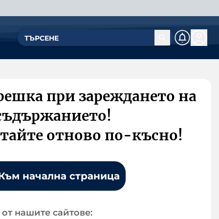
решка при зареждането на
съдържанието!
тайте отново по-късно!
Към начална страница
от нашите сайтове: