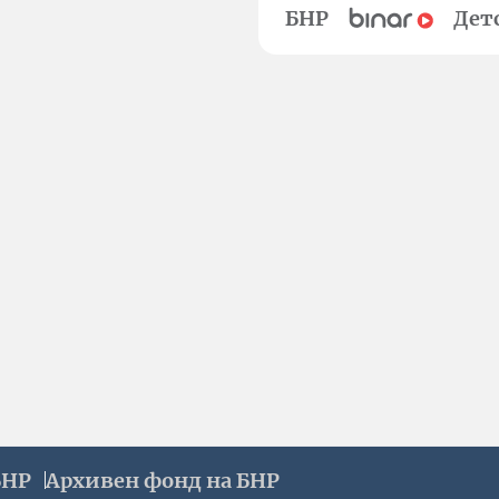
БНР
Дет
БНР
Архивен фонд на БНР