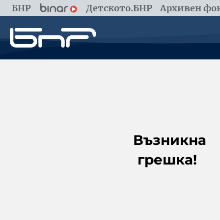
БНР
Детското.БНР
Архивен фон
Възникна
грешка!