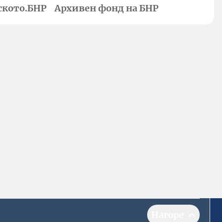
ското.БНР
Архивен фонд на БНР
Нагоре