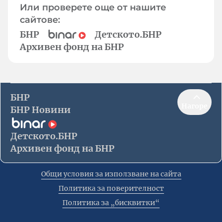
Или проверете още от нашите
сайтове:
БНР
Детското.БНР
Архивен фонд на БНР
БНР
Нагоре
БНР Новини
Детското.БНР
Архивен фонд на БНР
Общи условия за използване на сайта
Политика за поверителност
Политика за „бисквитки“