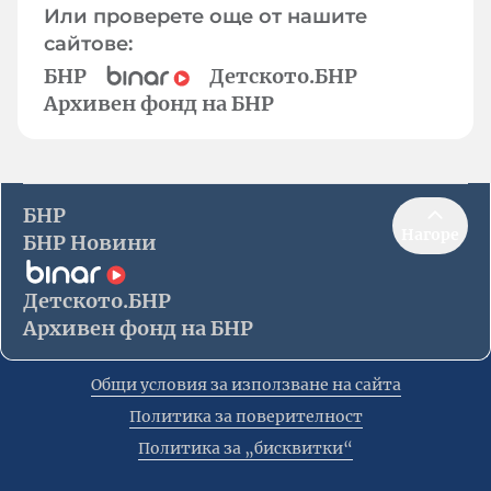
Или проверете още от нашите
сайтове:
БНР
Детското.БНР
Архивен фонд на БНР
БНР
Нагоре
БНР Новини
Детското.БНР
Архивен фонд на БНР
Общи условия за използване на сайта
Политика за поверителност
Политика за „бисквитки“