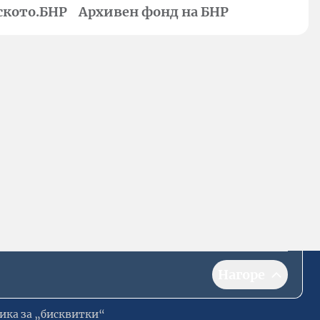
ското.БНР
Архивен фонд на БНР
Нагоре
ика за „бисквитки“