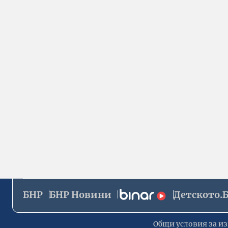
БНР
БНР Новини
Детското.
Общи условия за из