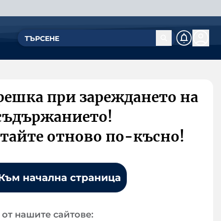
решка при зареждането на
съдържанието!
тайте отново по-късно!
Към начална страница
от нашите сайтове: