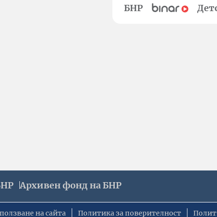
БНР
Дет
БНР
Архивен фонд на БНР
ползване на сайта
Политика за поверителност
Полит