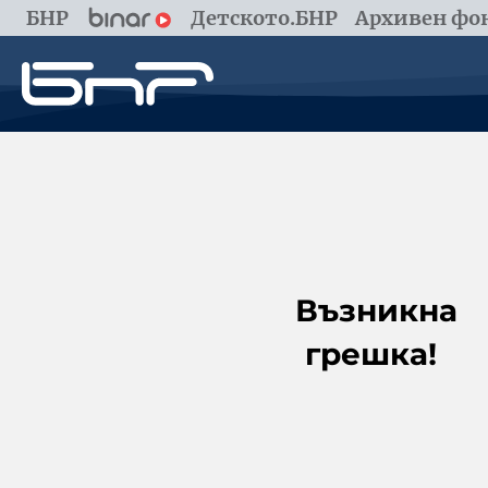
БНР
Детското.БНР
Архивен фон
Възникна
грешка!