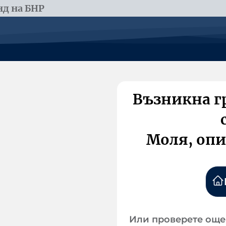
д на БНР
Възникна г
Моля, опи
Или проверете още 