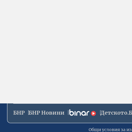
БНР
БНР Новини
Детското.
Общи условия за из