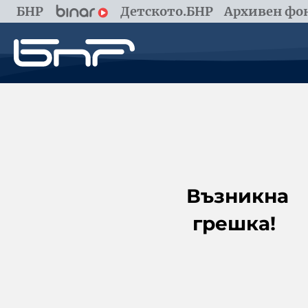
БНР
Детското.БНР
Архивен фон
Възникна
грешка!