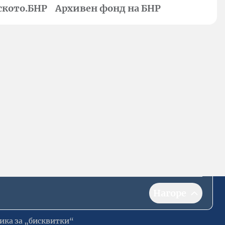
ското.БНР
Архивен фонд на БНР
Нагоре
ика за „бисквитки“