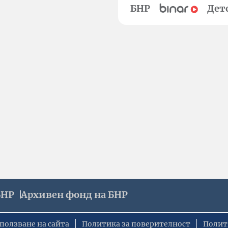
БНР
Дет
БНР
Архивен фонд на БНР
ползване на сайта
Политика за поверителност
Полит