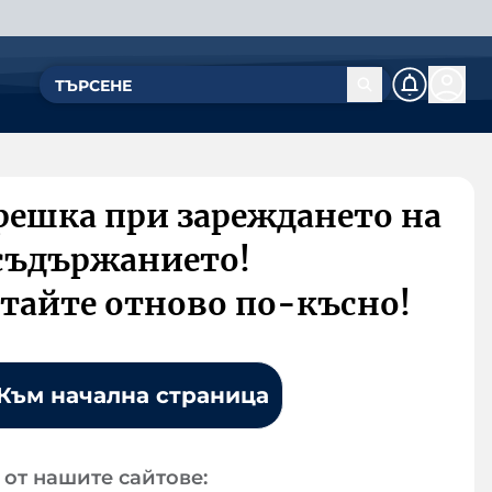
решка при зареждането на
съдържанието!
тайте отново по-късно!
Към начална страница
от нашите сайтове: