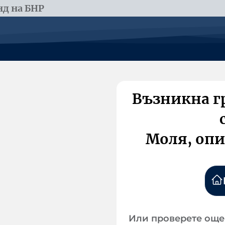
д на БНР
Възникна г
Моля, опи
Или проверете още 