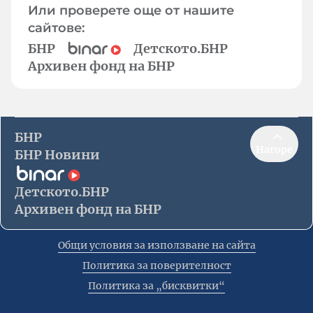
Или проверете още от нашите
сайтове:
БНР
Детското.БНР
Архивен фонд на БНР
БНР
Нагоре
БНР Новини
Детското.БНР
Архивен фонд на БНР
Общи условия за използване на сайта
Политика за поверителност
Политика за „бисквитки“