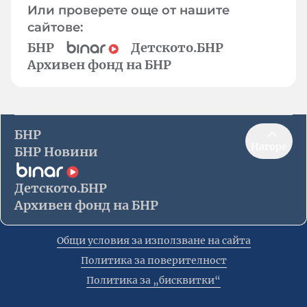
Или проверете още от нашите
сайтове:
БНР
Детското.БНР
Архивен фонд на БНР
БНР
Нагоре
БНР Новини
Детското.БНР
Архивен фонд на БНР
Общи условия за използване на сайта
Политика за поверителност
Политика за „бисквитки“