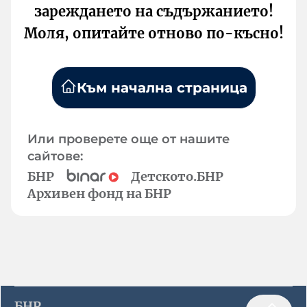
зареждането на съдържанието!
Моля, опитайте отново по-късно!
Към начална страница
Или проверете още от нашите
сайтове:
БНР
Детското.БНР
Архивен фонд на БНР
БНР