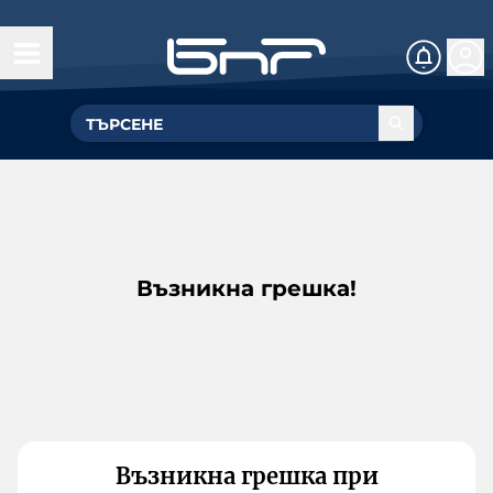
Възникна грешка!
Възникна грешка при