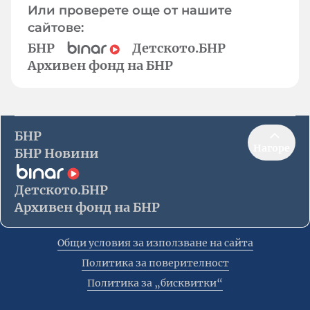
Или проверете още от нашите
сайтове:
БНР
Детското.БНР
Архивен фонд на БНР
БНР
Нагоре
БНР Новини
Детското.БНР
Архивен фонд на БНР
Общи условия за използване на сайта
Политика за поверителност
Политика за „бисквитки“