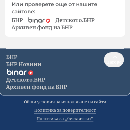
Или проверете още от нашите
сайтове:
БНР
Детското.БНР
Архивен фонд на БНР
БНР
Нагоре
БНР Новини
Детското.БНР
Архивен фонд на БНР
Общи условия за използване на сайта
Политика за поверителност
Политика за „бисквитки“