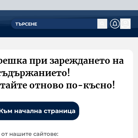
решка при зареждането на
съдържанието!
тайте отново по-късно!
Към начална страница
от нашите сайтове: