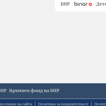
БНР
Дет
БНР
Архивен фонд на БНР
ползване на сайта
Политика за поверителност
Полит