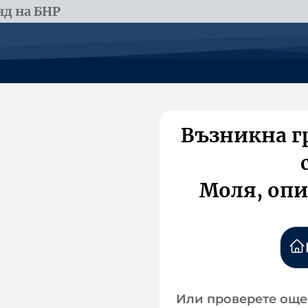
д на БНР
Възникна г
Моля, опи
Или проверете още 