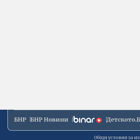
БНР
БНР Новини
Детското.
Общи условия за из