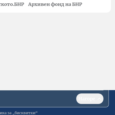
ското.БНР
Архивен фонд на БНР
Нагоре
ика за „бисквитки“