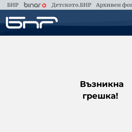
БНР
Детското.БНР
Архивен фон
Възникна
грешка!