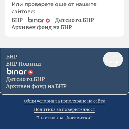
Или проверете още от нашите
сайтове:
БНР
Детското.БНР
Архивен фонд на БНР
БНР
Нагоре
БНР Новини
Детското.БНР
Архивен фонд на БНР
Общи условия за използване на сайта
Политика за поверителност
Политика за „бисквитки“