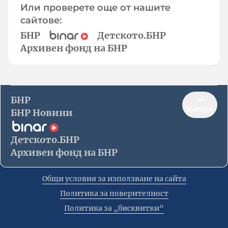
Или проверете още от нашите
сайтове:
БНР
Детското.БНР
Архивен фонд на БНР
БНР
Нагоре
БНР Новини
Детското.БНР
Архивен фонд на БНР
Общи условия за използване на сайта
Политика за поверителност
Политика за „бисквитки“