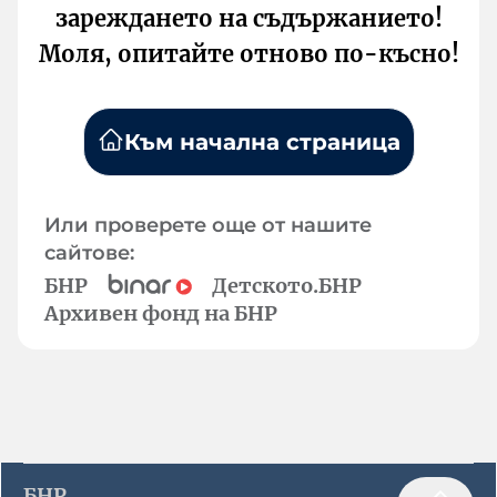
зареждането на съдържанието!
Моля, опитайте отново по-късно!
Към начална страница
Или проверете още от нашите
сайтове:
БНР
Детското.БНР
Архивен фонд на БНР
БНР