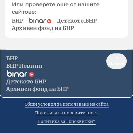
Или проверете още от нашите
сайтове:
БНР
Детското.БНР
Архивен фонд на БНР
БНР
Нагоре
БНР Новини
Детското.БНР
Архивен фонд на БНР
Общи условия за използване на сайта
Политика за поверителност
Политика за „бисквитки“