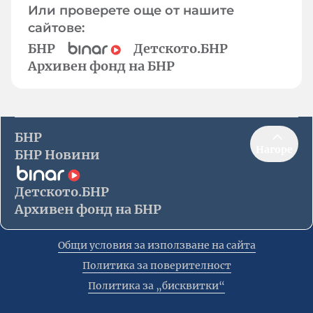
Или проверете още от нашите
сайтове:
БНР
Детското.БНР
Архивен фонд на БНР
БНР
Нагоре
БНР Новини
Детското.БНР
Архивен фонд на БНР
Общи условия за използване на сайта
Политика за поверителност
Политика за „бисквитки“